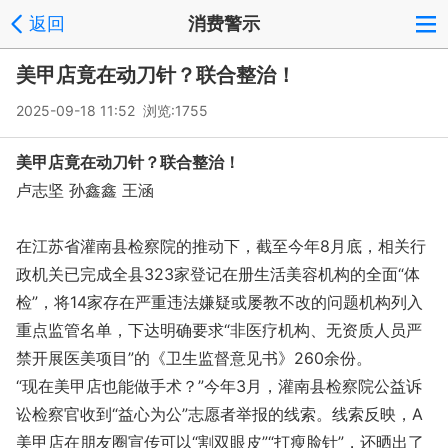
返回
消费警示
美甲店竟在动刀针？联合整治！
2025-09-18 11:52 浏览:
1755
美甲店竟在动刀针？联合整治！
卢志坚 孙鑫鑫 王涵
在江苏省灌南县检察院的推动下，截至今年8月底，相关行
政机关已完成全县323家登记在册生活美容机构的全面“体
检”，将14家存在严重违法嫌疑或屡教不改的问题机构列入
重点监管名单，下达明确要求“非医疗机构、无资质人员严
禁开展医美项目”的《卫生监督意见书》260余份。
“现在美甲店也能做手术？”今年3月，灌南县检察院公益诉
讼检察官收到“益心为公”志愿者举报的线索。线索反映，A
美甲店在朋友圈宣传可以“割双眼皮”“打瘦脸针”，还晒出了