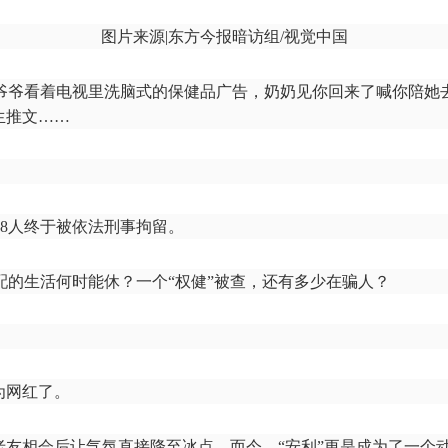
图片来源|东方今报暗访组/视觉中国
爷爷看着电视里洗脑式的保健品广告，奶奶见你回来了喊你陪她
生推文……
18人终于被依法刑事拘留。
的生活何时能休？一个“权健”被查，还有多少在骗人？
为网红了。
老友相会后让气氛直接降至冰点。而今，“安利”更是成为了一个