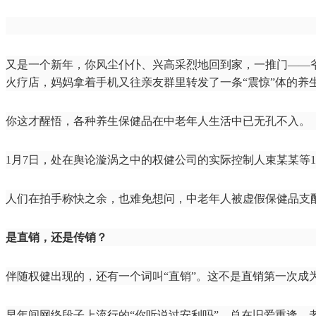
又是一个新年，你风尘仆仆、兴高采烈地回到家，一推门——
火疗店，妈妈拿着手机又往亲友群里转发了一条“震惊”体的养
你这才醒悟，各种养生保健品在中老年人生活中已无孔不入。
1月7日，处在舆论漩涡之中的权健公司的实际控制人束某某等
人们在拍手称快之余，也难免想问，中老年人被虚假保健品支配
是直销，还是传销？
伴随权健出现的，还有一个词叫“直销”。这不是直销第一次成
早年间网络段子上流行的“你听说过安利吗”，总在旧爱重逢、