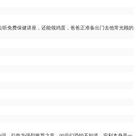
去听免费保健讲座，还能领鸡蛋，爸爸正准备出门去他常光顾的
动词，引申为强烈推荐之意。00后们恐怕不知道，安利本身是一