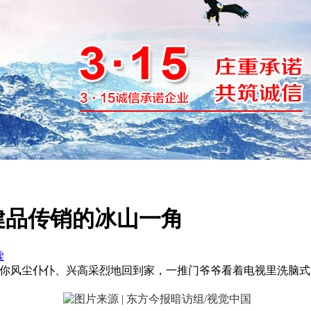
健品传销的冰山一角
读
，你风尘仆仆、兴高采烈地回到家，一推门爷爷看着电视里洗脑