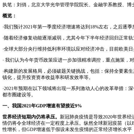
执笔：
刘俏，
北京大学光华管理学院院长、金融学系教授、博
概览：
·我们预计2021年第一季度经济增速将达到18%左右，之后逐季
·随着经济修复动能逐渐减弱，尤其今年下半年经济回归正常
·全球大部分央行维持低利率环境以应对经济冲击，目前欧美
· 我们认为今年货币政策应进一步加强精准调控，重点施策，
·构建新的发展格局，必须破题关键挑战，包括：保持全要素
镇化，提升投资资本收益率和研发效率等。
·2021年预期在以下领域将出现一系列激动人心的改革举措
都市圈建设等。
一、我国2021年GDP增速有望接近9%
世界经济短期内仍将承压。
新冠肺炎疫情是导致2020年世界
情仍将令全球经济在一定程度上承压。纵然全球新冠疫苗（以BioN
性增长，但GDP增速低于假设未发生疫情的正常经济增长水平