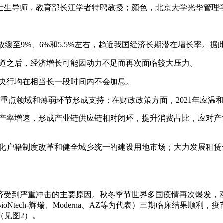
士生导师，教育部长江学者特聘教授；
颜色，
北京大学光华管理
放缓至9%、6%和5.5%左右，趋近我国经济长期潜在增长率。据此，
轨道之后，经济增长可能因动力不足而再次面临较大压力。
日央行均在相当长一段时间内不会加息。
对重点领域和薄弱环节形成支持；在财政政策方面，2021年应温
生产率增速，形成产业链供应链相对闭环，提升消费占比，应对
：深化户籍制度改革和健全城乡统一的建设用地市场；大力发展租赁
经济受到严重冲击的主要原因。秋冬季节世界多国疫情再次爆发，
tech-辉瑞、Moderna、AZ等为代表）三期临床结果顺利
（见图2）。