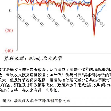
疫情导致居民收入增速显著放缓，从而造成了预防性储蓄的增高和边
低，餐饮收入恢复速度较慢；国外低油价与出行活动限制导致的
较大，但反弹节奏仍需观察。疫情防控使居民减少公共出行和汽
响逐步消退及货币政策常态化，政策刺激作用或难以长时间持续
定的政策支持，在未来有进一步增长。