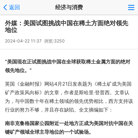
返回
经济与消费
外媒：美国试图挑战中国在稀土方面绝对领先
地位
2024-04-22 11:37 浏览:
3250
“美国现在正试图挑战中国在全球获取稀土金属方面的绝对
领先地位。”
英国《金融时报》网站4月21日发表题为《稀土矿成为美国
矿产政策风向标》的文章，作者是斯哈里·登普西。文章认
为，与中国数十年在稀土领域的领先优势相比，西方支持该
行业的努力不够，并且存在缺陷。全文摘编如下：
南非克鲁格国家公园附近一处地方正成为美国对抗中国在关
键矿产领域全球主导地位的一个试验场。