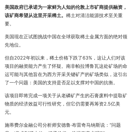
美国政府已承诺为一家鲜为人知的伦敦上市矿商提供融资，
该矿商希望从这里开采稀土。
稀土对清洁能源技术至关重
要。
美国现在正试图挑战中国在全球获取稀土金属方面的绝对领
先地位。
但自2022年初以来，稀土价格下跌了63%，这让人们对该
项目的融资能力产生了怀疑。南非帕拉博鲁瓦这处矿场的命
运可能与其他旨在为西方开采关键矿产的矿场类似，这引出
了一个问题：美国的支持是否足以支撑对中国的抗衡。
该项目即将完成一项关于从老磷矿产生的石膏废料中提取矿
物质的经济效益可行性研究，但它仍需要再筹资2.5亿美
元。
施蒂费尔金融公司分析师安德鲁·布雷奇马纳斯说：“问题