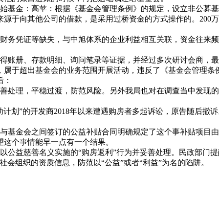
基金：高苹：根据《基金会管理条例》的规定，设立非公募基金
元来源于向其他公司的借款，是采用过桥资金的方式操作的。20
财务凭证等缺失，与中旭体系的企业利益相互关联，资金往来频
账册、存款明细、询问笔录等证据，并经过多次研讨会商，最终
属于超出基金会的业务范围开展活动，违反了《基金会管理条例》
后：
处理，平稳过渡，防范风险。另外我局也对在调查当中发现的
划”的开发商2018年以来遭遇购房者多起诉讼，原告随后撤
基金会之间签订的公益补贴合同明确规定了这个事补贴项目由
望这个事情能早一点有一个结果。
公益慈善名义实施的“购房返利”行为并妥善处理。民政部门提
社会组织的资质信息，防范以“公益”或者“利益”为名的陷阱。