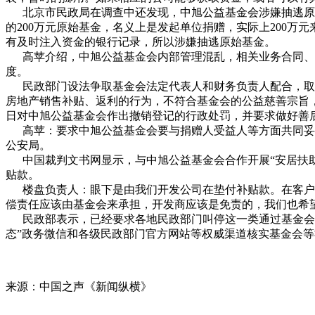
北京市民政局在调查中还发现，中旭公益基金会涉嫌抽逃原始
的200万元原始基金，名义上是发起单位捐赠，实际上200万
有及时注入资金的银行记录，所以涉嫌抽逃原始基金。
高苹介绍，中旭公益基金会内部管理混乱，相关业务合同、
度。
民政部门设法争取基金会法定代表人和财务负责人配合，取得
房地产销售补贴、返利的行为，不符合基金会的公益慈善宗旨，
日对中旭公益基金会作出撤销登记的行政处罚，并要求做好善
高苹：要求中旭公益基金会要与捐赠人受益人等方面共同妥善
公安局。
中国裁判文书网显示，与中旭公益基金会合作开展“安居扶助计
贴款。
楼盘负责人：眼下是由我们开发公司在垫付补贴款。在客户与
偿责任应该由基金会来承担，开发商应该是免责的，我们也希
民政部表示，已经要求各地民政部门叫停这一类通过基金会以
态”政务微信和各级民政部门官方网站等权威渠道核实基金会等
来源：中国之声《新闻纵横》