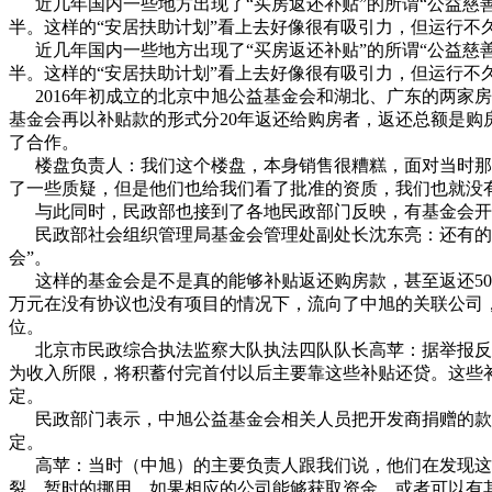
近几年国内一些地方出现了“买房返还补贴”的所谓“公益慈善
半。这样的“安居扶助计划”看上去好像很有吸引力，但运行不
近几年国内一些地方出现了“买房返还补贴”的所谓“公益慈善
半。这样的“安居扶助计划”看上去好像很有吸引力，但运行不
2016年初成立的北京中旭公益基金会和湖北、广东的两家房
基金会再以补贴款的形式分20年返还给购房者，返还总额是购
了合作。
楼盘负责人：我们这个楼盘，本身销售很糟糕，面对当时那个
了一些质疑，但是他们也给我们看了批准的资质，我们也就没
与此同时，民政部也接到了各地民政部门反映，有基金会开展
民政部社会组织管理局基金会管理处副处长沈东亮：还有的个
会”。
这样的基金会是不是真的能够补贴返还购房款，甚至返还50%
万元在没有协议也没有项目的情况下，流向了中旭的关联公司，截至
位。
北京市民政综合执法监察大队执法四队队长高苹：据举报反映
为收入所限，将积蓄付完首付以后主要靠这些补贴还贷。这些
定。
民政部门表示，中旭公益基金会相关人员把开发商捐赠的款
定。
高苹：当时（中旭）的主要负责人跟我们说，他们在发现这
裂，暂时的挪用。如果相应的公司能够获取资金，或者可以有