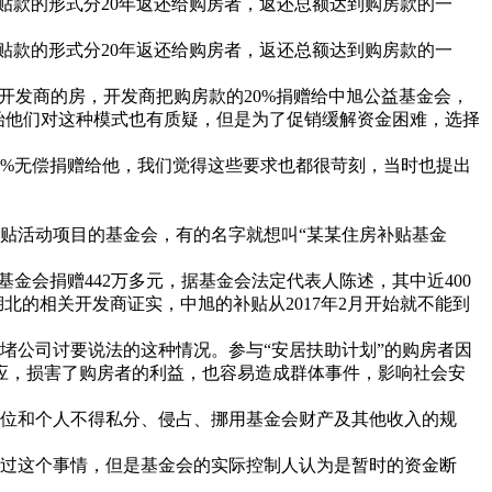
贴款的形式分20年返还给购房者，返还总额达到购房款的一
贴款的形式分20年返还给购房者，返还总额达到购房款的一
开发商的房，开发商把购房款的20%捐赠给中旭公益基金会，
开始他们对这种模式也有质疑，但是为了促销缓解资金困难，选择
%无偿捐赠给他，我们觉得这些要求也都很苛刻，当时也提出
贴活动项目的基金会，有的名字就想叫“某某住房补贴基金
会捐赠442万多元，据基金会法定代表人陈述，其中近400
湖北的相关开发商证实，中旭的补贴从2017年2月开始就不能到
公司讨要说法的这种情况。参与“安居扶助计划”的购房者因
应，损害了购房者的利益，也容易造成群体事件，影响社会安
位和个人不得私分、侵占、挪用基金会财产及其他收入的规
过这个事情，但是基金会的实际控制人认为是暂时的资金断