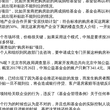
项目”，比如开发商把购房款的两成捐给基金会，基金会再以补
久就出现补贴款不能到位的情况。
项目”，比如开发商把购房款的两成捐给基金会，基金会再以补
久就出现补贴款不能到位的情况。
地产企业合作开展“安居扶助计划”：符合标准的购房者买这两家
房款的50%。湖北这家房地产企业下属的楼盘负责人介绍，一
市场环境，价格很关键，如果采用这个模式，中旭是要求按20
有多怀疑。
类似的“购房补贴”项目。
人和组织到民政部门去咨询，要申请成立专门开展这种购房补
呢？北京市民政局调查显示，两家开发商总共向北京中旭公益基金
2017年2月26日，中旭公益基金会的账户只剩下341.4元。
，已经出现了因为基金会推迟补贴款的发放，而发生购房者围堵
补贴一旦不能到位，将会造成银行停贷、客户退房索赔等连锁反
项转给关联企业的行为，违反了《基金会管理条例》关于任何单
个行为的时候也认为是不对的，并且也和基金会的实际控制人说
其他的账目进账的时候，再把这笔钱还给基金会。