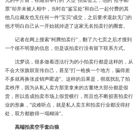
票”却并未被人相中，当时在“鉴宝处”和自己一起付费的其
他几位藏友也无任何一件“宝贝”成交，之后要求退款无门的
他才明白自己从一开始就掉进了这家无名拍卖行的圈套。
记者在网上搜索“柯腾拍卖行”，翻了六七页之后才搜到
一个很不明显的信息，但是该拍卖行没有留下联系方式。
沈梦说，很多做着违法行为的小拍卖行都是这样的，从
不会大张旗鼓宣传自己，甚至“打一枪换一个地方，骗得差
不多就再换张皮销声匿迹”。这样的后果是，彻底扰乱了拍
卖秩序，因为从私人卖方那里拿来的古董绝大部分都是假
货，所以造成拍卖市场上假货横行，而且也不断损害拍卖行
业的形象，“说难听点，就是私人卖主和拍卖行业都没得好
处，双方都败得一塌糊涂”。
高端拍卖空手套白狼