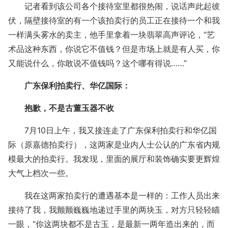
记者看到该公司各个接待室里都很热闹，说话声此起彼
伏，隔壁接待室的有一个该拍卖行的员工正在接待一个和我
一样满头雾水的卖主，他手里拿着一块翡翠高声评论，“艺
术品这种东西，你说它不值钱？但是市场上就是有人买，你
又能说什么，你敢说不值钱吗？这个哪有得说……”
广东保利拍卖行、华亿国际：
抱歉，不是古董玉器不收
7月10日上午，我又接连走了广东保利拍卖行和华亿国
际（原嘉德拍卖行），这两家是业内人士公认的广东省内规
模最大的拍卖行。我发现，里面的展厅和装饰确实要更辉煌
大气上档次一些。
我在这两家拍卖行的遭遇基本是一样的：工作人员出来
接待了我，我颤颤巍巍地递过手里的两块玉，对方只轻轻瞄
一眼，“你这两块都不是古玉，是最新一两年造出来的，而