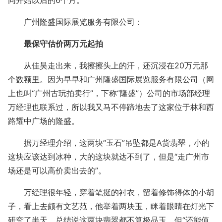
广州隆盛国际展览服务有限公司：
最保守估价两万元起拍
从佳昊走出来，我擦擦头上的汗，还沉浸在20万元那
个数额里。因为早早和广州隆盛国际展览服务有限公司（网
上也叫“广州古玩拍卖行”，下称“隆盛”）公司的市场部经理
万经理也联系过，所以我又马不停蹄地去了这家位于林和西
路耀中广场的隆盛。
据万经理介绍，这两块“玉石”吊坠都是A货翡翠，小的
这块应该达到冰种，大的这块就达不到了，但是“走广州市
场还是可以高价卖出去的”。
万经理很年轻，穿着笔挺的衬衣，留着修饰得体的小胡
子，看上去颇有文艺范，他举着两块玉，眯着眼睛在灯光下
研究了半天，总结说这两块翡翠都不算极品玉，但“还能值