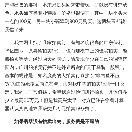
产和出售的那种，本来只是买回来带着玩，所以没有讲究成
色、水头如何等专业特质，价格也很便宜，其中一块个头大
一点的100元，另一块小翡翠则300元购买。这两块玉都被
我借了来。
我在网上找了几家拍卖行，有知名度很高的广东保利、
华亿国际（原嘉德拍卖行），也有规模中上的佳昊拍卖、隆
盛拍卖等等。经过两天的暗访，我发现至少在自己的调查范
围内，广州的拍卖行并不是外界所说的“天下乌鸦一般黑”，
基本的规律是，知名度高的大拍卖行直接以“非古董不值
钱”为由拒绝接受两块翡翠，而规模中等的拍卖行则一口咬
定，我的玉非常值钱，希望我通过他们进行拍卖，具体值多
少？最高20万元！但是我高兴太早，对方已经在拿着计算
器认认真真地算我该交几万元拍卖服务费了。
如果翡翠没有拍卖出去，服务费是不退的。