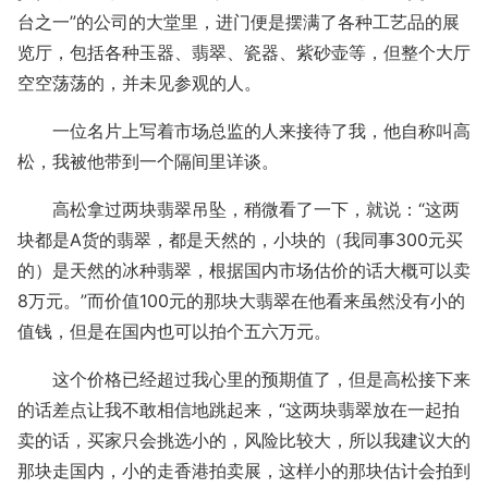
台之一”的公司的大堂里，进门便是摆满了各种工艺品的展
览厅，包括各种玉器、翡翠、瓷器、紫砂壶等，但整个大厅
空空荡荡的，并未见参观的人。
一位名片上写着市场总监的人来接待了我，他自称叫高
松，我被他带到一个隔间里详谈。
高松拿过两块翡翠吊坠，稍微看了一下，就说：“这两
块都是A货的翡翠，都是天然的，小块的（我同事300元买
的）是天然的冰种翡翠，根据国内市场估价的话大概可以卖
8万元。”而价值100元的那块大翡翠在他看来虽然没有小的
值钱，但是在国内也可以拍个五六万元。
这个价格已经超过我心里的预期值了，但是高松接下来
的话差点让我不敢相信地跳起来，“这两块翡翠放在一起拍
卖的话，买家只会挑选小的，风险比较大，所以我建议大的
那块走国内，小的走香港拍卖展，这样小的那块估计会拍到