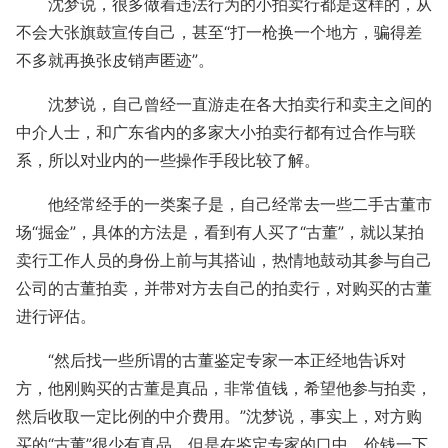
沈梦说，很多做着违法行为的小拍卖行都是这样的，从
不会大张旗鼓宣传自己，甚至“打一枪换一个地方，骗得差
不多就再换张皮销声匿迹”。
沈梦说，自己曾经一直游走在各大拍卖行和卖主之间的
中介人士，和广东省内的多家大小拍卖行都有过合作与联
系，所以对业内的一些操作手段比较了解。
他经常经手的一类案子是，自己经常去一些二手古董市
场“掘金”，具体的方法是，看到有人买了“古董”，就以某拍
卖行工作人员的身份上前与其搭讪，热情地鼓动其参与自己
公司的古董拍卖，并带对方去自己的拍卖行，对购买的古董
进行评估。
“然后找一些所谓的古董鉴定专家一本正经地告诉对
方，他刚购买的古董是真品，非常值钱，希望他参与拍卖，
然后收取一定比例的中介费用。”沈梦说，事实上，对方购
买的“古董”很少有真品，但是在鉴定专家的口中，价钱一下